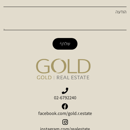
הודעה
שלח\י
02-6792240
facebook.com/gold.r.estate
instagram.com/realestate