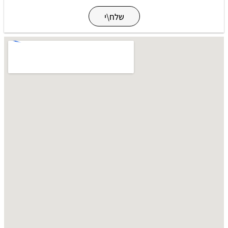
שלח\י