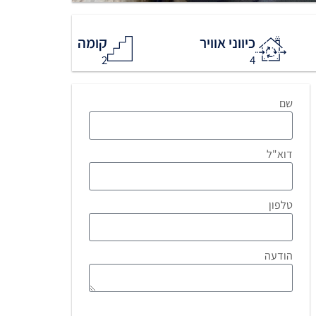
כיווני אוויר
קומה
2
4
שם
דוא"ל
טלפון
הודעה