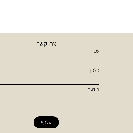
צרו קשר
שם
טלפון
הודעה
שלח\י