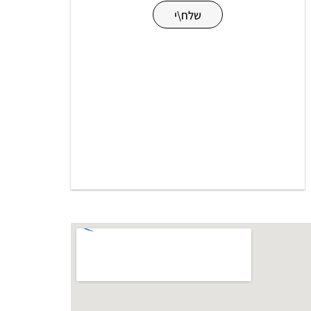
שלח\י