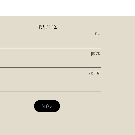
צרו קשר
שם
טלפון
הודעה
שלח\י