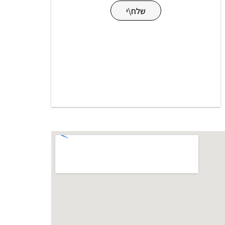
שלח\י