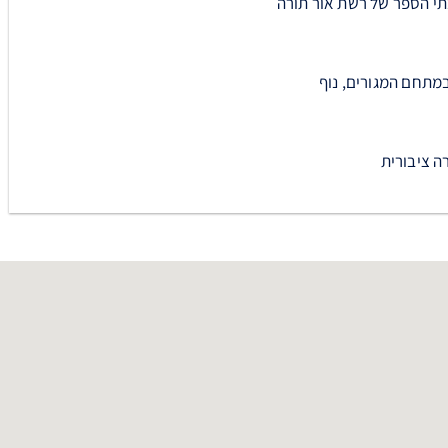
תי הספר של רשת אור תורה
במתחם המגורים, נוף
ה ציבורית