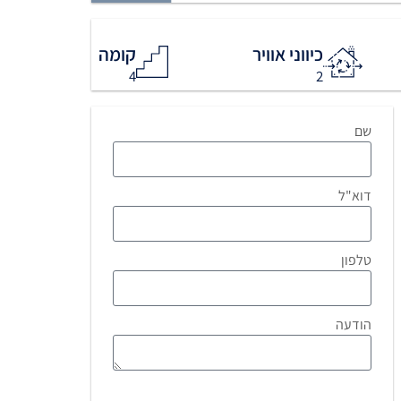
כיווני אוויר
קומה
4
2
שם
דוא"ל
טלפון
הודעה