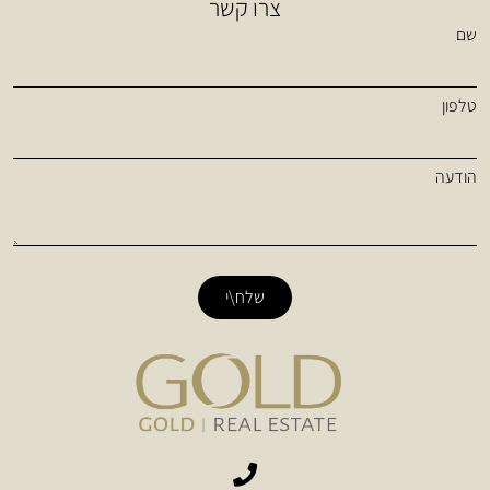
צרו קשר
שם
טלפון
הודעה
שלח\י