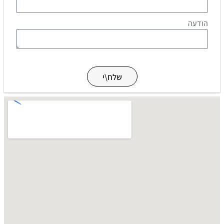
הודעה
שלח\י